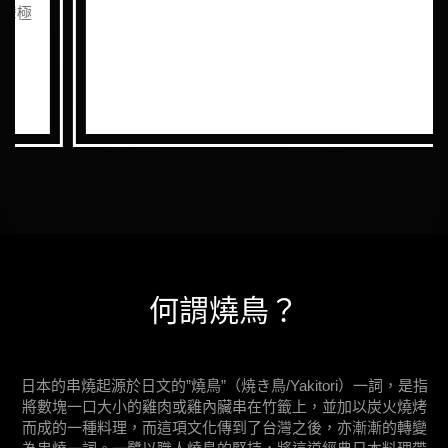
何謂燒鳥？
日本的串燒起源於日文的”燒鳥”（焼き鳥/Yakitori）一詞，是指
將數塊一口大小的雞肉或雞內臟串在竹籤上，並加以炭火燒烤
而成的一種料理，而這項文化傳到了台灣之後，亦漸漸的轉變