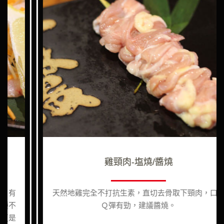
雞頸肉-塩燒/醬燒
天然地雞完全不打抗生素，直切去骨取下頸肉，口感
Ｑ彈有勁，建議醬燒。